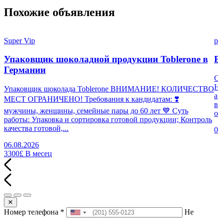
Похожие объявления
Super Vip
p
Упаковщик шоколадной продукции Toblerone в
Германии
Н
Упаковщик шоколада Toblerone ВНИМАНИЕ! КОЛИЧЕСТВО
а
МЕСТ ОГРАНИЧЕНО! Требования к кандидатам: ❣️
в
мужчины, женщины, семейные пары до 60 лет 💙 Суть
о
работы: Упаковка и сортировка готовой продукции; Контроль
качества готовой,...
0
06.08.2026
3300£
В месец
✕
Номер телефона
*
Не