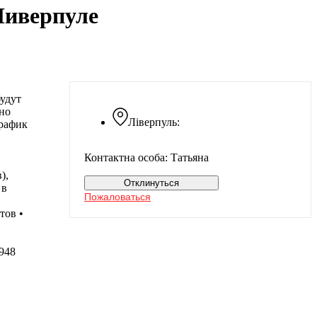
Ливерпуле
удут
жно
Ліверпуль:
График
Контактна особа: Татьяна
),
Отклинуться
 в
Пожаловаться
тов •
948