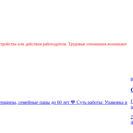
устройства или действия работодателя. Трудовые отношения возникают
p
П
ны, семейные пары до 60 лет 💙 Суть работы: Упаковка и
з
2