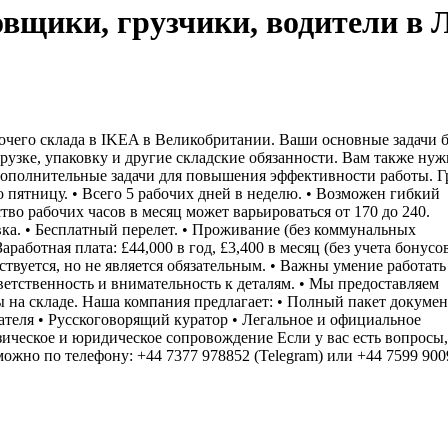
овщики, грузчики, водители в 
чего склада в IKEA в Великобритании. Ваши основные задачи б
грузке, упаковку и другие складские обязанности. Вам также ну
 дополнительные задачи для повышения эффективности работы. 
о пятницу. • Всего 5 рабочих дней в неделю. • Возможен гибкий
тво рабочих часов в месяц может варьироваться от 170 до 240.
ка. • Бесплатный перелет. • Проживание (без коммунальных
аработная плата: £44,000 в год, £3,400 в месяц (без учета бонусов
ствуется, но не является обязательным. • Важны умение работать
ветственность и внимательность к деталям. • Мы предоставляем
ы на складе. Наша компания предлагает: • Полный пакет докумен
ателя • Русскоговорящий куратор • Легальное и официальное
зическое и юридическое сопровождение Если у вас есть вопросы,
ожно по телефону: +44 7377 978852 (Telegram) или +44 7599 900