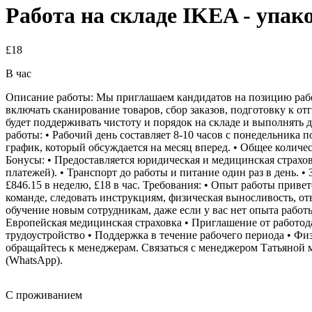
Работа на складе IKEA - упак
£18
В час
Описание работы: Мы приглашаем кандидатов на позицию рабо
включать сканирование товаров, сбор заказов, подготовку к от
будет поддерживать чистоту и порядок на складе и выполнять
работы: • Рабочий день составляет 8-10 часов с понедельника п
график, который обсуждается на месяц вперед. • Общее количес
Бонусы: • Предоставляется юридическая и медицинская страхов
платежей). • Транспорт до работы и питание один раз в день. • З
£846.15 в неделю, £18 в час. Требования: • Опыт работы привет
команде, следовать инструкциям, физическая выносливость, от
обучение новым сотрудникам, даже если у вас нет опыта работ
Европейская медицинская страховка • Приглашение от работод
трудоустройство • Поддержка в течение рабочего периода • Фи
обращайтесь к менеджерам. Связаться с менеджером Татьяной м
(WhatsApp).
С проживанием