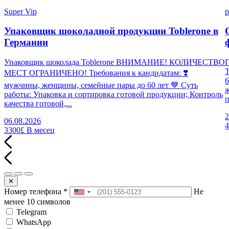
Super Vip
p
Упаковщик шоколадной продукции Toblerone в
Германии
Упаковщик шоколада Toblerone ВНИМАНИЕ! КОЛИЧЕСТВО
П
МЕСТ ОГРАНИЧЕНО! Требования к кандидатам: ❣️
6
мужчины, женщины, семейные пары до 60 лет 💙 Суть
работы: Упаковка и сортировка готовой продукции; Контроль
п
качества готовой,...
2
06.08.2026
3300£
В месец
✕
Номер телефона
*
Не
менее 10 символов
Telegram
WhatsApp