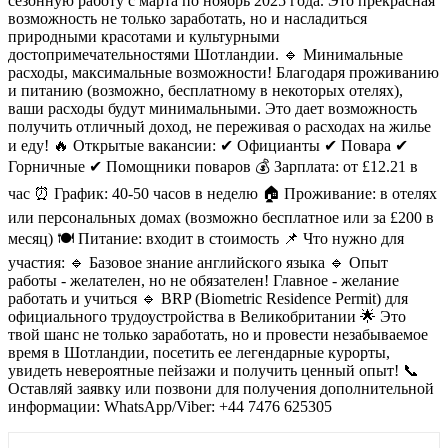
сезонную работу с марта по ноябрь 2025 года. Это прекрасная
возможность не только заработать, но и насладиться
природными красотами и культурными
достопримечательностями Шотландии. 🔹 Минимальные
расходы, максимальные возможности! Благодаря проживанию
и питанию (возможно, бесплатному в некоторых отелях),
ваши расходы будут минимальными. Это дает возможность
получить отличный доход, не переживая о расходах на жилье
и еду! 🔥 Открытые вакансии: ✔ Официанты ✔ Повара ✔
Горничные ✔ Помощники поваров 💰 Зарплата: от £12.21 в
час ⏰ График: 40-50 часов в неделю 🏠 Проживание: в отелях
или персональных домах (возможно бесплатное или за £200 в
месяц) 🍽 Питание: входит в стоимость 📌 Что нужно для
участия: 🔹 Базовое знание английского языка 🔹 Опыт
работы - желателен, но не обязателен! Главное - желание
работать и учиться 🔹 BRP (Biometric Residence Permit) для
официального трудоустройства в Великобритании 🌟 Это
твой шанс не только заработать, но и провести незабываемое
время в Шотландии, посетить ее легендарные курорты,
увидеть невероятные пейзажи и получить ценный опыт! 📞
Оставляй заявку или позвони для получения дополнительной
информации: WhatsApp/Viber: +44 7476 625305