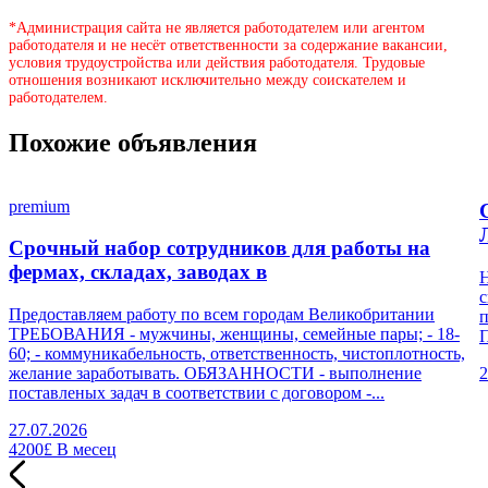
*Администрация сайта не является работодателем или агентом
работодателя и не несёт ответственности за содержание вакансии,
условия трудоустройства или действия работодателя. Трудовые
отношения возникают исключительно между соискателем и
работодателем.
Похожие объявления
premium
Срочный набор сотрудников для работы на
фермах, складах, заводах в
Н
с
Предоставляем работу по всем городам Великобритании
п
ТРЕБОВАНИЯ - мужчины, женщины, семейные пары; - 18-
П
60; - коммуникабельность, ответственность, чистоплотность,
желание заработывать. ОБЯЗАННОСТИ - выполнение
2
поставленых задач в соответствии с договором -...
27.07.2026
4200£
В месец