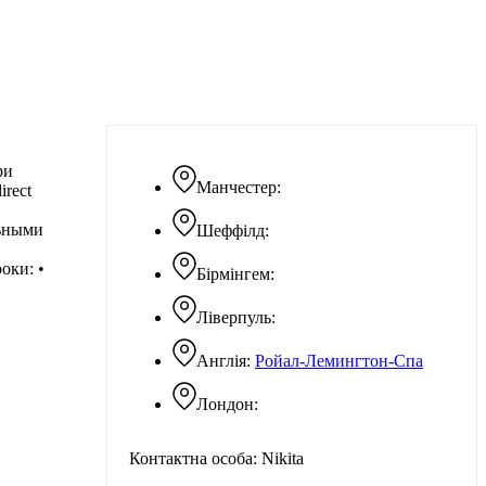
ри
Манчестер:
rect
льными
Шеффілд:
оки: •
Бірмінгем:
Ліверпуль:
Англія:
Ройал-Лемингтон-Спа
Лондон:
Контактна особа: Nikita