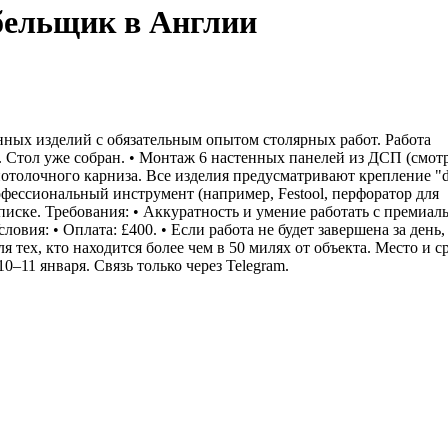
бельщик в Англии
ных изделий с обязательным опытом столярных работ. Работа
). Стол уже собран. • Монтаж 6 настенных панелей из ДСП (смот
потолочного карниза. Все изделия предусматривают крепление "di
рофессиональный инструмент (например, Festool, перфоратор для
еписке. Требования: • Аккуратность и умение работать с премиа
вия: • Оплата: £400. • Если работа не будет завершена за день,
 тех, кто находится более чем в 50 милях от объекта. Место и ср
0–11 января. Связь только через Telegram.