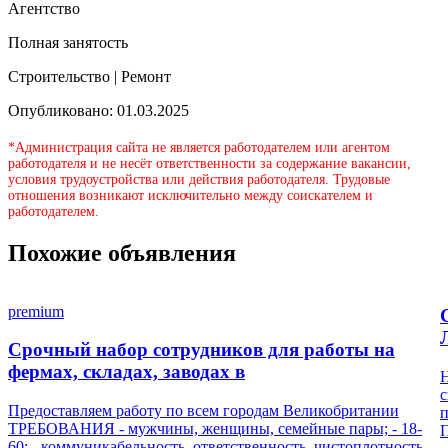
Агентство
Полная занятость
Строительство | Ремонт
Опубликовано: 01.03.2025
*Администрация сайта не является работодателем или агентом
работодателя и не несёт ответственности за содержание вакансии,
условия трудоустройства или действия работодателя. Трудовые
отношения возникают исключительно между соискателем и
работодателем.
Похожие объявления
premium
Срочный набор сотрудников для работы на
фермах, складах, заводах в
Н
с
Предоставляем работу по всем городам Великобритании
п
ТРЕБОВАНИЯ - мужчины, женщины, семейные пары; - 18-
П
60; - коммуникабельность, ответственность, чистоплотность,