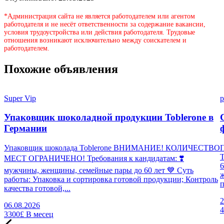
*Администрация сайта не является работодателем или агентом
работодателя и не несёт ответственности за содержание вакансии,
условия трудоустройства или действия работодателя. Трудовые
отношения возникают исключительно между соискателем и
работодателем.
Похожие объявления
Super Vip
p
Упаковщик шоколадной продукции Toblerone в
Германии
Упаковщик шоколада Toblerone ВНИМАНИЕ! КОЛИЧЕСТВО
П
МЕСТ ОГРАНИЧЕНО! Требования к кандидатам: ❣️
6
мужчины, женщины, семейные пары до 60 лет 💙 Суть
работы: Упаковка и сортировка готовой продукции; Контроль
п
качества готовой,...
2
06.08.2026
3300£
В месец