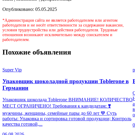
Опубликовано: 05.05.2025
*Администрация сайта не является работодателем или агентом
работодателя и не несёт ответственности за содержание вакансии,
условия трудоустройства или действия работодателя. Трудовые
отношения возникают исключительно между соискателем и
работодателем.
Похожие объявления
Super Vip
p
Упаковщик шоколадной продукции Toblerone в
Германии
Н
Упаковщик шоколада Toblerone ВНИМАНИЕ! КОЛИЧЕСТВО
а
МЕСТ ОГРАНИЧЕНО! Требования к кандидатам: ❣️
в
мужчины, женщины, семейные пары до 60 лет 💙 Суть
о
работы: Упаковка и сортировка готовой продукции; Контроль
качества готовой,...
0
06.08.2026