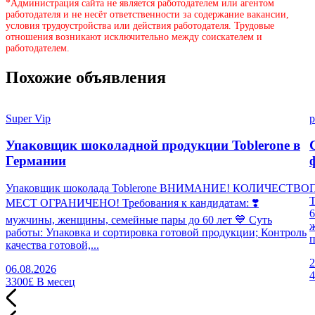
*Администрация сайта не является работодателем или агентом
работодателя и не несёт ответственности за содержание вакансии,
условия трудоустройства или действия работодателя. Трудовые
отношения возникают исключительно между соискателем и
работодателем.
Похожие объявления
Super Vip
p
Упаковщик шоколадной продукции Toblerone в
Германии
Упаковщик шоколада Toblerone ВНИМАНИЕ! КОЛИЧЕСТВО
П
МЕСТ ОГРАНИЧЕНО! Требования к кандидатам: ❣️
6
мужчины, женщины, семейные пары до 60 лет 💙 Суть
работы: Упаковка и сортировка готовой продукции; Контроль
п
качества готовой,...
2
06.08.2026
3300£
В месец