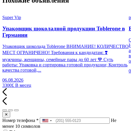
Похожие объявления
Super Vip
p
Упаковщик шоколадной продукции Toblerone в
Германии
Н
Упаковщик шоколада Toblerone ВНИМАНИЕ! КОЛИЧЕСТВО
а
МЕСТ ОГРАНИЧЕНО! Требования к кандидатам: ❣️
в
мужчины, женщины, семейные пары до 60 лет 💙 Суть
о
работы: Упаковка и сортировка готовой продукции; Контроль
качества готовой,...
0
06.08.2026
3300£
В месец
✕
Номер телефона
*
Не
менее 10 символов