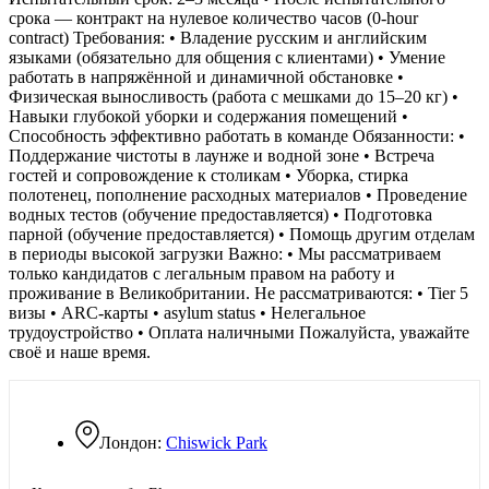
срока — контракт на нулевое количество часов (0-hour
contract) Требования: • Владение русским и английским
языками (обязательно для общения с клиентами) • Умение
работать в напряжённой и динамичной обстановке •
Физическая выносливость (работа с мешками до 15–20 кг) •
Навыки глубокой уборки и содержания помещений •
Способность эффективно работать в команде Обязанности: •
Поддержание чистоты в лаунже и водной зоне • Встреча
гостей и сопровождение к столикам • Уборка, стирка
полотенец, пополнение расходных материалов • Проведение
водных тестов (обучение предоставляется) • Подготовка
парной (обучение предоставляется) • Помощь другим отделам
в периоды высокой загрузки Важно: • Мы рассматриваем
только кандидатов с легальным правом на работу и
проживание в Великобритании. Не рассматриваются: • Tier 5
визы • ARC-карты • asylum status • Нелегальное
трудоустройство • Оплата наличными Пожалуйста, уважайте
своё и наше время.
Лондон:
Chiswick Park