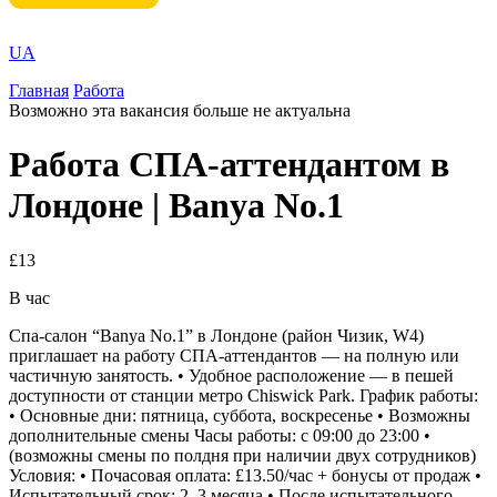
UA
Главная
Работа
Возможно эта вакансия больше не актуальна
Работа СПА-аттендантом в
Лондоне | Banya No.1
£13
В час
Спа-салон “Banya No.1” в Лондоне (район Чизик, W4)
приглашает на работу СПА-аттендантов — на полную или
частичную занятость. • Удобное расположение — в пешей
доступности от станции метро Chiswick Park. График работы:
• Основные дни: пятница, суббота, воскресенье • Возможны
дополнительные смены Часы работы: с 09:00 до 23:00 •
(возможны смены по полдня при наличии двух сотрудников)
Условия: • Почасовая оплата: £13.50/час + бонусы от продаж •
Испытательный срок: 2–3 месяца • После испытательного