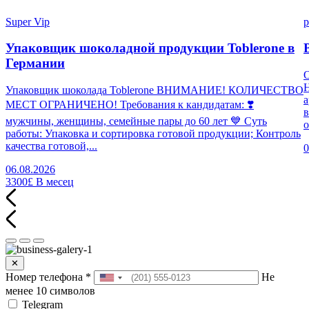
Super Vip
p
Упаковщик шоколадной продукции Toblerone в
Германии
Н
Упаковщик шоколада Toblerone ВНИМАНИЕ! КОЛИЧЕСТВО
а
МЕСТ ОГРАНИЧЕНО! Требования к кандидатам: ❣️
в
мужчины, женщины, семейные пары до 60 лет 💙 Суть
о
работы: Упаковка и сортировка готовой продукции; Контроль
качества готовой,...
0
06.08.2026
3300£
В месец
✕
Номер телефона
*
Не
менее 10 символов
Telegram