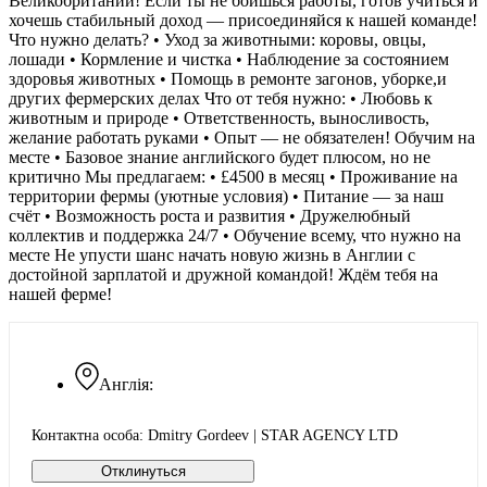
Великобритании! Если ты не боишься работы, готов учиться и
хочешь стабильный доход — присоединяйся к нашей команде!
Что нужно делать? • Уход за животными: коровы, овцы,
лошади • Кормление и чистка • Наблюдение за состоянием
здоровья животных • Помощь в ремонте загонов, уборке,и
других фермерских делах Что от тебя нужно: • Любовь к
животным и природе • Ответственность, выносливость,
желание работать руками • Опыт — не обязателен! Обучим на
месте • Базовое знание английского будет плюсом, но не
критично Мы предлагаем: • £4500 в месяц • Проживание на
территории фермы (уютные условия) • Питание — за наш
счёт • Возможность роста и развития • Дружелюбный
коллектив и поддержка 24/7 • Обучение всему, что нужно на
месте Не упусти шанс начать новую жизнь в Англии с
достойной зарплатой и дружной командой! Ждём тебя на
нашей ферме!
Англія:
Контактна особа: Dmitry Gordeev | STAR AGENCY LTD
Отклинуться