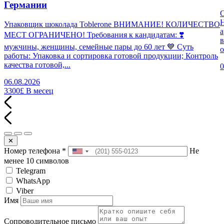
Германии
Н
Упаковщик шоколада Toblerone ВНИМАНИЕ! КОЛИЧЕСТВО
а
МЕСТ ОГРАНИЧЕНО! Требования к кандидатам: ❣️
в
мужчины, женщины, семейные пары до 60 лет 💙 Суть
о
работы: Упаковка и сортировка готовой продукции; Контроль
качества готовой,...
0
06.08.2026
3300£
В месец
✕
Номер телефона
*
Не
менее 10 символов
Telegram
WhatsApp
Viber
Имя
Сопроводительное письмо