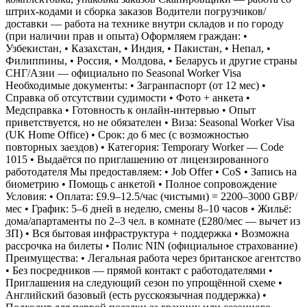
штрих-кодами и сборка заказов Водители погрузчиков/
доставки — работа на технике внутри складов и по городу
(при наличии прав и опыта) Оформляем граждан: •
Узбекистан, • Казахстан, • Индия, • Пакистан, • Непал, •
Филиппины, • Россия, • Молдова, • Беларусь и другие страны
СНГ/Азии — официально по Seasonal Worker Visa
Необходимые документы: • Загранпаспорт (от 12 мес) •
Справка об отсутствии судимости • Фото + анкета •
Медсправка • Готовность к онлайн-интервью • Опыт
приветствуется, но не обязателен • Виза: Seasonal Worker Visa
(UK Home Office) • Срок: до 6 мес (с возможностью
повторных заездов) • Категория: Temporary Worker — Code
1015 • Выдаётся по приглашению от лицензированного
работодателя Мы предоставляем: • Job Offer • CoS • Запись на
биометрию • Помощь с анкетой • Полное сопровождение
Условия: • Оплата: £9.9–12.5/час (чистыми) = 2200–3000 GBP/
мес • График: 5–6 дней в неделю, смены 8–10 часов • Жильё:
дома/апартаменты по 2–3 чел. в комнате (£280/мес — вычет из
ЗП) • Вся бытовая инфраструктура + поддержка • Возможна
рассрочка на билеты • Полис NIN (официальное страхование)
Преимущества: • Легальная работа через британское агентство
• Без посредников — прямой контакт с работодателями •
Приглашения на следующий сезон по упрощённой схеме •
Английский базовый (есть русскоязычная поддержка) •