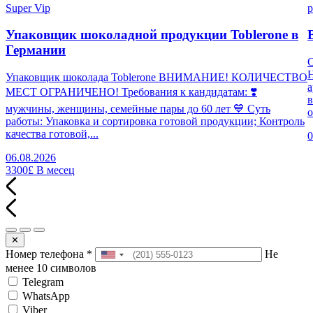
Super Vip
p
Упаковщик шоколадной продукции Toblerone в
Германии
Н
Упаковщик шоколада Toblerone ВНИМАНИЕ! КОЛИЧЕСТВО
а
МЕСТ ОГРАНИЧЕНО! Требования к кандидатам: ❣️
в
мужчины, женщины, семейные пары до 60 лет 💙 Суть
о
работы: Упаковка и сортировка готовой продукции; Контроль
качества готовой,...
0
06.08.2026
3300£
В месец
✕
Номер телефона
*
Не
менее 10 символов
Telegram
WhatsApp
Viber