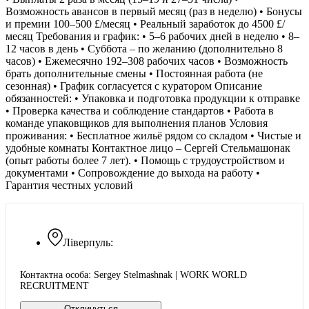
Возможность авансов в первый месяц (раз в неделю) • Бонусы
и премии 100–500 £/месяц • Реальный заработок до 4500 £/
месяц Требования и график: • 5–6 рабочих дней в неделю • 8–
12 часов в день • Суббота – по желанию (дополнительно 8
часов) • Ежемесячно 192–308 рабочих часов • Возможность
брать дополнительные смены • Постоянная работа (не
сезонная) • График согласуется с куратором Описание
обязанностей: • Упаковка и подготовка продукции к отправке
• Проверка качества и соблюдение стандартов • Работа в
команде упаковщиков для выполнения планов Условия
проживания: • Бесплатное жильё рядом со складом • Чистые и
удобные комнаты Контактное лицо – Сергей Стельмашонак
(опыт работы более 7 лет). • Помощь с трудоустройством и
документами • Сопровождение до выхода на работу •
Гарантия честных условий
Ліверпуль:
Контактна особа: Sergey Stelmashnak | WORK WORLD
RECRUITMENT
Отклинуться