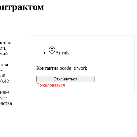
онтрактом
истана
ли,
Англія:
очий
ская
Контактна особа: e work
•
ной
Отклинуться
0.42
Пожаловаться
жильё
бусе
едства