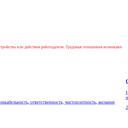
устройства или действия работодателя. Трудовые отношения возникают
Н
п
кабельность, ответственность, чистоплотность, желание
2