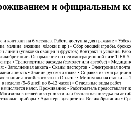
 проживанием и официальным к
 контракт на 6 месяцев. Работа доступна для граждан: • Узбек
ка, малина, ежевика, яблоки и др.) • Сбор овощей (грибы, брокко
ной линии (упаковка овощей и фруктов) Контракт и условия: Раб
Великобритании. Оформление по неиммиграционной визе TIER 5.
центра • Транспортные расходы (самолет или автобус) • Медицин
я: • Заполненная анкета • Сканы паспортов • Электронная почта 
выносливость • Знание русского языка • Справка из эмиграцион
ое знание английского языка Оплата: • Минимальная ставка — 1
 в неделю (5–6 дней по 8–12 часов) • Отдельные виды работ
начисляется налог. Проживание: • Работодатель предоставляет 
 • Магазины в пешей доступности или бесплатная поездка на авто
столовые приборы • Адаптеры для розеток Великобритании • Ср