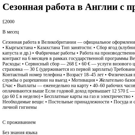
Сезонная работа в Англии с
£2000
В месец
Сезонная работа в Великобритании — официальное оформление и
• Кыргызстана • Казахстана Тип занятости: • Сбор ягод (клубни
капуста и др.) • Фабричные работы • Работа на производствен
контракт на 6 месяцев в рамках государственной программы 
Расходы: • Сервисный сбор — 268 £ • 60 € — услуги визового 
страховка — 30 £ (удерживается из первой зарплаты) Требовани
Контактный номер телефона • Возраст 18–45 лет • Физическая 
службы о разрешении на выезд • Мотивация • Желательно базов
£/час • Выплаты — еженедельно на карту • 40–60 рабочих часов
оплачиваются выше Если годовой доход превышает 12 570 £ — 
(до 60 £ в неделю) • Бесплатные карты на газ и электричество
Необходимые вещи: • Постельные принадлежности • Посуда и 
личной гигиены
С проживанием
Без знания языка