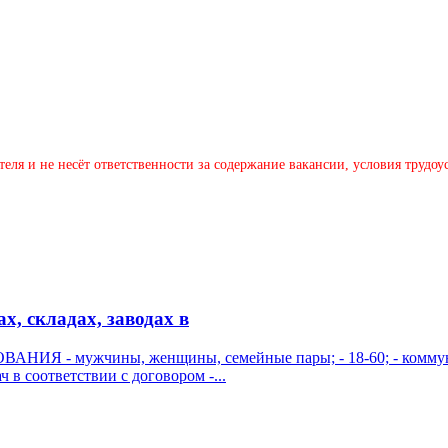
теля и не несёт ответственности за содержание вакансии, условия трудо
, складах, заводах в
ВАНИЯ - мужчины, женщины, семейные пары; - 18-60; - коммуни
 соответствии с договором -...