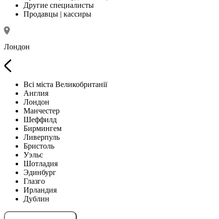
Другие специалисты
Продавцы | кассиры
Лондон
Всі міста Великобританії
Англия
Лондон
Манчестер
Шеффилд
Бирмингем
Ливерпуль
Бристоль
Уэльс
Шотладия
Эдинбург
Глазго
Ирландия
Дублин