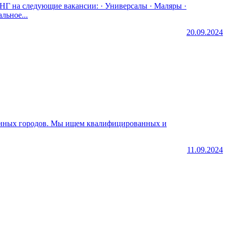
кансии: · Универсалы · Маляры ·
ловия работы: · Официальное...
20.09.2024
11.09.2024