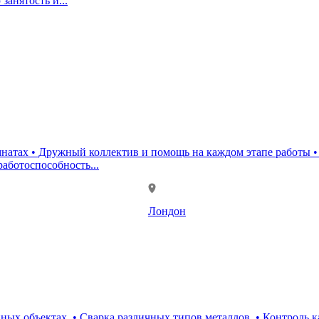
анятость и...
 • Дружный коллектив и помощь на каждом этапе работы • Бесплатны
работоспособность...
Лондон
ных объектах. • Сварка различных типов металлов. • Контроль 