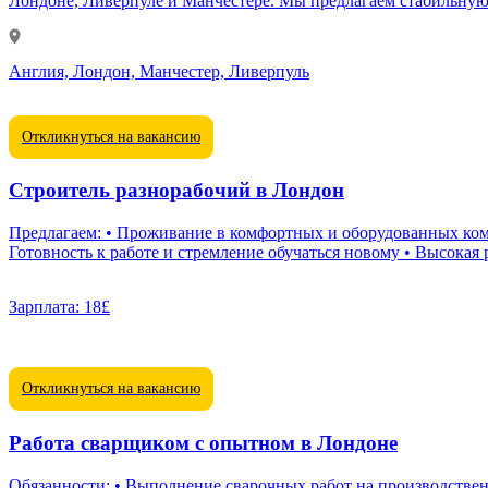
Лондоне, Ливерпуле и Манчестере. Мы предлагаем стабильную з
Англия, Лондон, Манчестер, Ливерпуль
Откликнуться на вакансию
Строитель pазнорабочий в Лондон
Предлагаем: • Проживание в комфортных и оборудованных комнатах
Готовность к работе и стремление обучаться новому • Высокая 
Зарплата:
18£
Откликнуться на вакансию
Работа сварщиком с опытном в Лондоне
Обязанности: • Выполнение сварочных работ на производствен