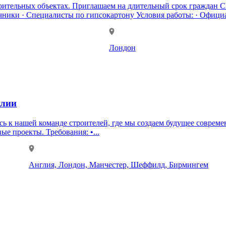
 объектах. Приглашаем на длительный срок граждан СНГ на следующие ва
Плиточники · Каменщики · Плотники · Кровельщики · Отделочники · Специалисты по гипсокартону Ус
Лондон
глии
мотивированных специалистов, готовых вносить вклад в крупные проекты. Требования: •...
Англия, Лондон, Манчестер, Шеффилд, Бирмингем