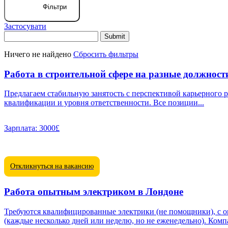
Фільтри
Застосувати
Ничего не найдено
Сбросить фильтры
Работа в строительной сфере на разные должност
Предлагаем стабильную занятость с перспективой карьерного р
квалификации и уровня ответственности. Все позиции...
Зарплата:
3000£
Откликнуться на вакансию
Работа опытным электриком в Лондоне
Требуются квалифицированные электрики (не помощники), с оп
(каждые несколько дней или неделю, но не еженедельно). Комп