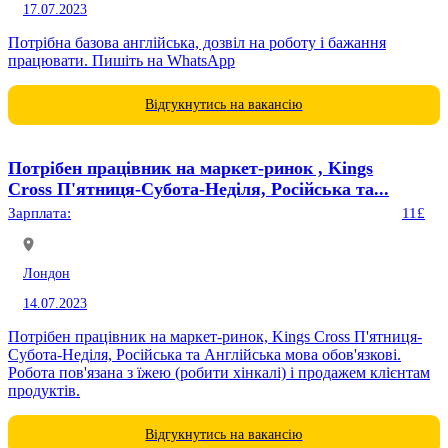
17.07.2023
Потрібна базова англійська, дозвіл на роботу і бажання
працювати. Пишіть на WhatsApp
Відгукнутись на вакансію
Потрібен працівник на маркет-ринок , Kings
Cross П'ятниця-Субота-Неділя, Російська та...
Зарплата:
11£
Лондон
14.07.2023
Потрібен працівник на маркет-ринок, Kings Cross П'ятниця-
Субота-Неділя, Російська та Англійська мова обов'язкові.
Робота пов'язана з їжею (робити хінкалі) і продажем клієнтам
продуктів.
Відгукнутись на вакансію