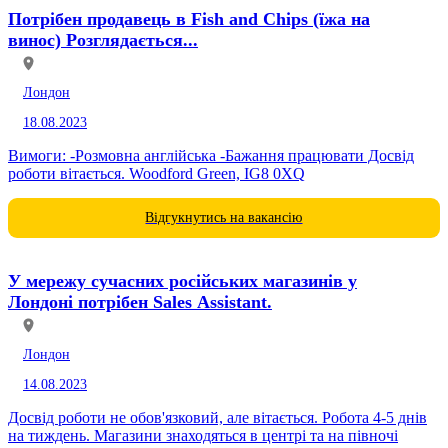
Потрібен продавець в Fish and Chips (їжа на
винос) Розглядається...
Лондон
18.08.2023
Вимоги: -Розмовна англійська -Бажання працювати Досвід
роботи вітається. Woodford Green, IG8 0XQ
Відгукнутись на вакансію
У мережу сучасних російських магазинів у
Лондоні потрібен Sales Assistant.
Лондон
14.08.2023
Досвід роботи не обов'язковий, але вітається. Робота 4-5 днів
на тиждень. Магазини знаходяться в центрі та на півночі