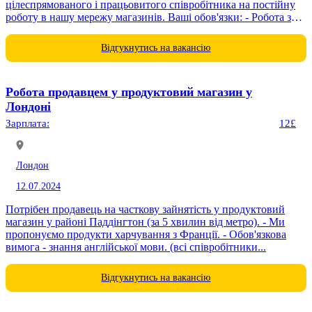
цілеспрямованого і працьовитого співробітника на постійну
роботу в нашу мережу магазинів. Ваші обов'язки: - Робота з
касою, інтернет-магазином, агрегаторами (UberEats, Deliveroo)
і...
Відгукнутись на вакансію
Робота продавцем у продуктовий магазин у
Лондоні
Зарплата:
12£
Лондон
12.07.2024
Потрібен продавець на часткову зайнятість у продуктовий
магазин у районі Паддінгтон (за 5 хвилин від метро). - Ми
пропонуємо продукти харчування з Франції. - Обов'язкова
вимога - знання англійської мови. (всі співробітники...
Відгукнутись на вакансію