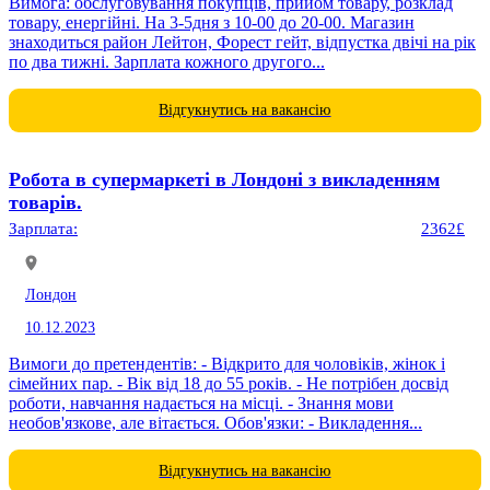
Вимога: обслуговування покупців, прийом товару, розклад
товару, енергійні. На 3-5дня з 10-00 до 20-00. Магазин
знаходиться район Лейтон, Форест гейт, відпустка двічі на рік
по два тижні. Зарплата кожного другого...
Відгукнутись на вакансію
Робота в супермаркеті в Лондоні з викладенням
товарів.
Зарплата:
2362£
Лондон
10.12.2023
Вимоги до претендентів: - Відкрито для чоловіків, жінок і
сімейних пар. - Вік від 18 до 55 років. - Не потрібен досвід
роботи, навчання надається на місці. - Знання мови
необов'язкове, але вітається. Обов'язки: - Викладення...
Відгукнутись на вакансію