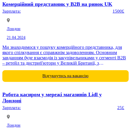
Комерційний представник у B2B на ринок UK
Зарплата:
1500£
Лондон
21.04.2024
Ми знаходимося у пошуку комерційного представника, для
якого спілкування є справжнім задоволенням. Основним
завданням буде взаємодія із закупівельниками у сегменті B2B
– ретейл та дистриб'ютори у Великій Британії, з
обов'язковим...
Відгукнутись на вакансію
Робота касиром у мережі магазинів Lidl у
Лондоні
Зарплата:
25£
Лондон