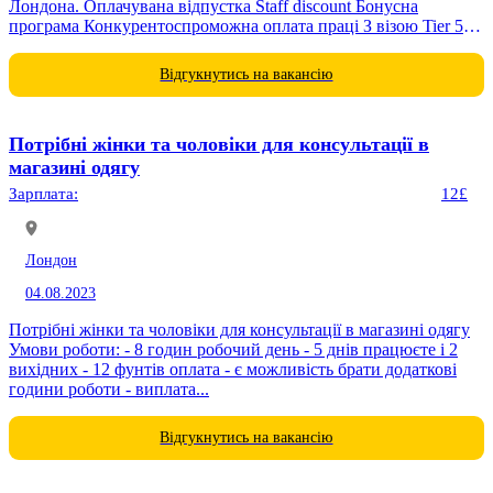
Лондона. Оплачувана відпустка Staff discount Бонусна
програма Конкурентоспроможна оплата праці З візою Tier 5
прохання не турбувати
Відгукнутись на вакансію
Потрібні жінки та чоловіки для консультації в
магазині одягу
Зарплата:
12£
Лондон
04.08.2023
Потрібні жінки та чоловіки для консультації в магазині одягу
Умови роботи: - 8 годин робочий день - 5 днів працюєте і 2
вихідних - 12 фунтів оплата - є можливість брати додаткові
години роботи - виплата...
Відгукнутись на вакансію