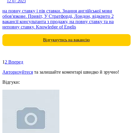
12.07.2023
на повну ставку і пів ставки. Знання англійської мови
обов'язкове. Привіт, У Стратфорді, Лондон, відкрито 2
вакансії консультанта з продажу, на повну ставку та на
неповну ставку. Knowledge of Englis
Відгукнутись на вакансію
1
2
Вперед
Авторизуйтеся
та залишайте коментарі швидко й зручно!
Відгуки: