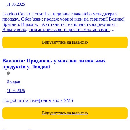
11.03.2025
London Caviar House Ltd. відкриває вакансію менеджера з
продажу. Обов’язки: продаж чорної ікри на території Великої
Британії. Вимоги: - Активність і націленість на результат -
Вільне володіння англійською та російською мовами -
Чесність і пунктуальність -...
Відгукнутись на вакансію
Вакансія: Продавець у магазин литовських
продуктів у Лондоні
Лондон
11.03.2025
Подробиці за телефоном або в SMS
Відгукнутись на вакансію