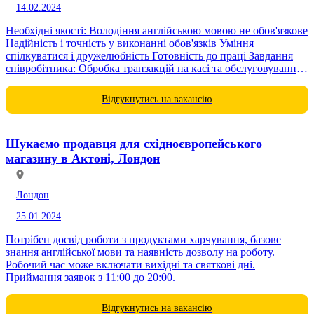
14.02.2024
Необхідні якості: Володіння англійською мовою не обов'язкове
Надійність і точність у виконанні обов'язків Уміння
спілкуватися і дружелюбність Готовність до праці Завдання
співробітника: Обробка транзакцій на касі та обслуговування
покупців Прийняття оплат і видача здачі Контроль за
відповідністю товарів...
Відгукнутись на вакансію
Шукаємо продавця для східноєвропейського
магазину в Актоні, Лондон
Лондон
25.01.2024
Потрібен досвід роботи з продуктами харчування, базове
знання англійської мови та наявність дозволу на роботу.
Робочий час може включати вихідні та святкові дні.
Приймання заявок з 11:00 до 20:00.
Відгукнутись на вакансію