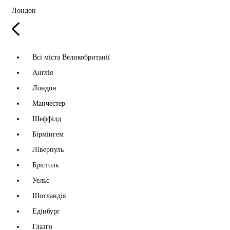
Лондон
Всі міста Великобританії
Англія
Лондон
Манчестер
Шеффілд
Бірмінгем
Ліверпуль
Брістоль
Уельс
Шотландія
Едінбург
Глазго