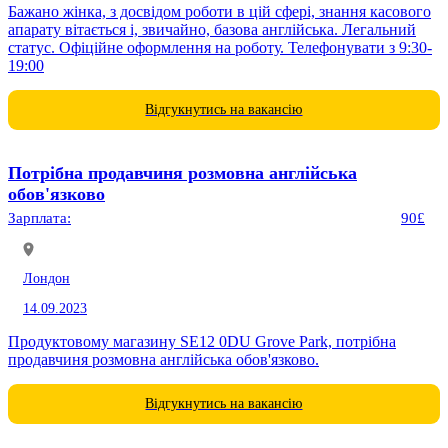
Бажано жінка, з досвідом роботи в цій сфері, знання касового
апарату вітається і, звичайно, базова англійська. Легальний
статус. Офіційне оформлення на роботу. Телефонувати з 9:30-
19:00
Відгукнутись на вакансію
Потрібна продавчиня розмовна англійська
обов'язково
Зарплата:
90£
Лондон
14.09.2023
Продуктовому магазину SE12 0DU Grove Park, потрібна
продавчиня розмовна англійська обов'язково.
Відгукнутись на вакансію