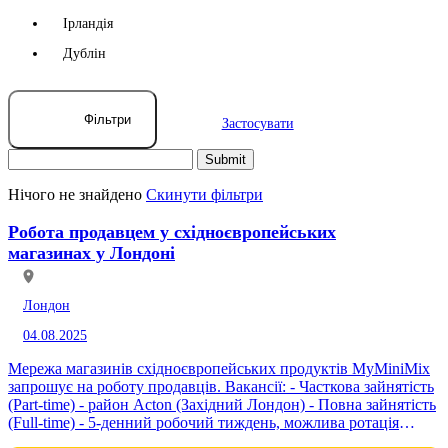
Ірландія
Дублін
Фільтри
Застосувати
Нічого не знайдено
Скинути фільтри
Робота продавцем у східноєвропейських
магазинах у Лондоні
Лондон
04.08.2025
Мережа магазинів східноєвропейських продуктів MyMiniMix
запрошує на роботу продавців. Вакансії: - Часткова зайнятість
(Part-time) - район Acton (Західний Лондон) - Повна зайнятість
(Full-time) - 5-денний робочий тиждень, можлива ротація
магазинів у межах 2-4...