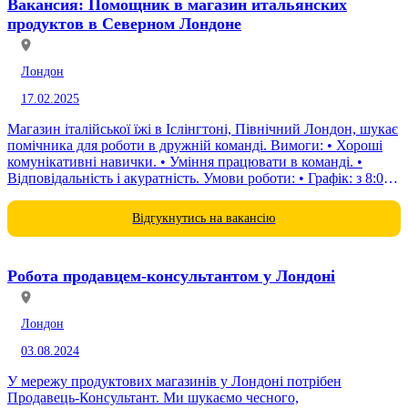
Вакансия: Помощник в магазин итальянских
продуктов в Северном Лондоне
Лондон
17.02.2025
Магазин італійської їжі в Іслінгтоні, Північний Лондон, шукає
помічника для роботи в дружній команді. Вимоги: • Хороші
комунікативні навички. • Уміння працювати в команді. •
Відповідальність і акуратність. Умови роботи: • Графік: з 8:00
до 19:00...
Відгукнутись на вакансію
Робота продавцем-консультантом у Лондоні
Лондон
03.08.2024
У мережу продуктових магазинів у Лондоні потрібен
Продавець-Консультант. Ми шукаємо чесного,