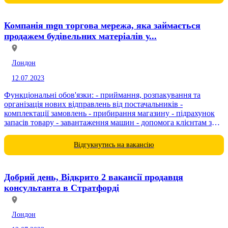
Компанія mgn торгова мережа, яка займається
продажем будівельних матеріалів у...
Лондон
12.07.2023
Функціональні обов'язки: - приймання, розпакування та
організація нових відправлень від постачальників -
комплектації замовлень - прибирання магазину - підрахунок
запасів товару - завантаження машин - допомога клієнтам з
вибором товару Умови праці: - графік роботи з 7:00 до...
Відгукнутись на вакансію
Добрий день, Відкрито 2 вакансії продавця
консультанта в Стратфорді
Лондон