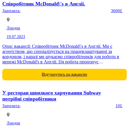
Співробітник McDonald\'s в Англії.
Зарплата:
3600£
Лондон
19.07.2023
Опис вакансії: Співробітник McDonald\'s в Англії. Ми є
агентством, що спеціалізується на працевлаштуванні за
кордоном, і наразі ми шукаємо співробітників для роботи в
мережі McDonald's в Англії. Ця робота пропонує
конкурентоспроможну заробітну...
Відгукнутись на вакансію
У ресторан швидкого харчування Subway
потрібні співробітники
Зарплата:
10£
Лондон