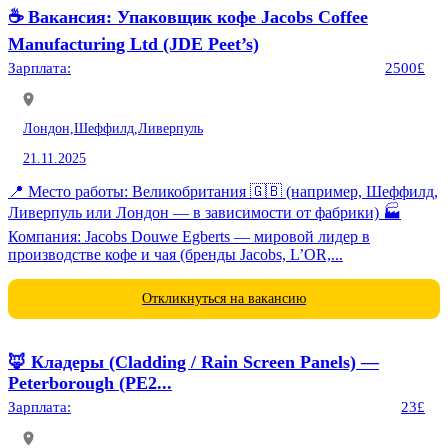
☕️ Вакансия: Упаковщик кофе Jacobs Coffee
Manufacturing Ltd (JDE Peet’s)
Зарплата:
2500£
Лондон,
Шеффилд,
Ливерпуль
21.11.2025
📍 Место работы: Великобритания 🇬🇧 (например, Шеффилд,
Ливерпуль или Лондон — в зависимости от фабрики) 🏭
Компания: Jacobs Douwe Egberts — мировой лидер в
производстве кофе и чая (бренды Jacobs, L’OR,...
Откликнуться на вакансию
🦊 Кладеры (Cladding / Rain Screen Panels) —
Peterborough (PE2...
Зарплата:
23£