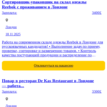
Сортировщик-упаковщик на склад одежды
Reebok с проживанием в Лондоне
Зарплата:
3400£
Лондон
18.11.2025
Работа на современном складе одежды Reebok в Лондоне для
русскоязычных кандидатов! • Выполнение задач по приему,
проверке, сортировке и размещению товаров. • Контроль
качества поступающей продукции и распределение по
категориям. • Подготовка заказов...
Откликнуться на вакансию
Повар в ресторан De Kas Restaurant в Лондоне
— работа...
Зарплата:
3300£
Лондон