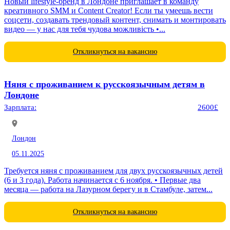
Новый lifestyle-бренд в Лондоне приглашает в команду
креативного SMM и Content Creator! Если ты умеешь вести
соцсети, создавать трендовый контент, снимать и монтировать
видео — у нас для тебя чудова можливість •...
Откликнуться на вакансию
Няня с проживанием к русскоязычным детям в
Лондоне
Зарплата:
2600£
Лондон
05.11.2025
Требуется няня с проживанием для двух русскоязычных детей
(6 и 3 года). Работа начинается с 6 ноября. • Первые два
месяца — работа на Лазурном берегу и в Стамбуле, затем...
Откликнуться на вакансию