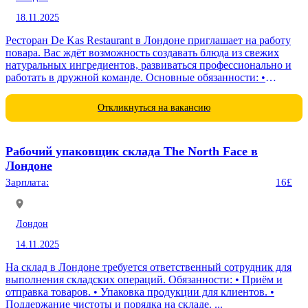
18.11.2025
Ресторан De Kas Restaurant в Лондоне приглашает на работу
повара. Вас ждёт возможность создавать блюда из свежих
натуральных ингредиентов, развиваться профессионально и
работать в дружной команде. Основные обязанности: •
Приготовление блюд по...
Откликнуться на вакансию
Рабочий упаковщик склада The North Face в
Лондоне
Зарплата:
16£
Лондон
14.11.2025
На склад в Лондоне требуется ответственный сотрудник для
выполнения складских операций. Обязанности: • Приём и
отправка товаров. • Упаковка продукции для клиентов. •
Поддержание чистоты и порядка на складе. ...