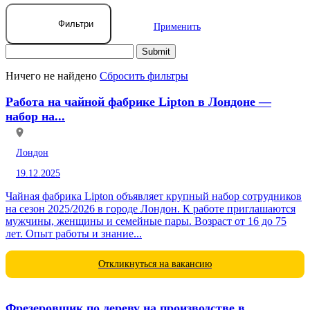
Фильтри
Применить
Ничего не найдено
Сбросить фильтры
Работа на чайной фабрике Lipton в Лондоне —
набор на...
Лондон
19.12.2025
Чайная фабрика Lipton объявляет крупный набор сотрудников
на сезон 2025/2026 в городе Лондон. К работе приглашаются
мужчины, женщины и семейные пары. Возраст от 16 до 75
лет. Опыт работы и знание...
Откликнуться на вакансию
Фрезеровщик по дереву на производстве в