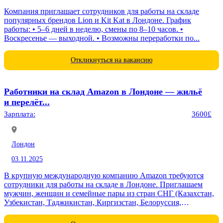
Компания приглашает сотрудников для работы на складе
популярных брендов Lion и Kit Kat в Лондоне. График
работы: • 5–6 дней в неделю, смены по 8–10 часов. •
Воскресенье — выходной. • Возможны переработки по...
Откликнуться на вакансию
Работники на склад Amazon в Лондоне — жильё
и перелёт...
Зарплата:
3600£
Лондон
03.11.2025
В крупную международную компанию Amazon требуются
сотрудники для работы на складе в Лондоне. Приглашаем
мужчин, женщин и семейные пары из стран СНГ (Казахстан,
Узбекистан, Таджикистан, Киргизстан, Белоруссия,
Туркменистан). Работодатель оплачивает перелёт,
проживание,...