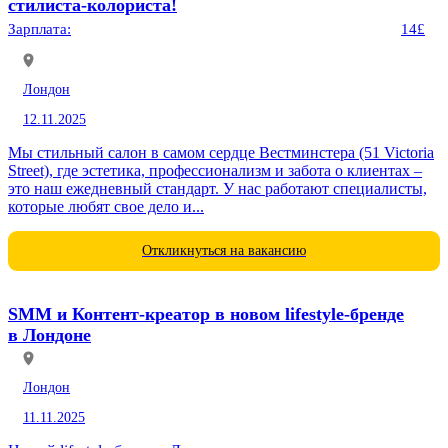
стилиста-колориста!
Зарплата:
14£
Лондон
12.11.2025
Мы стильный салон в самом сердце Вестминстера (51 Victoria
Street), где эстетика, профессионализм и забота о клиентах –
это наш ежедневный стандарт. У нас работают специалисты,
которые любят свое дело и...
Откликнуться на вакансию
SMM и Контент-креатор в новом lifestyle-бренде
в Лондоне
Лондон
11.11.2025