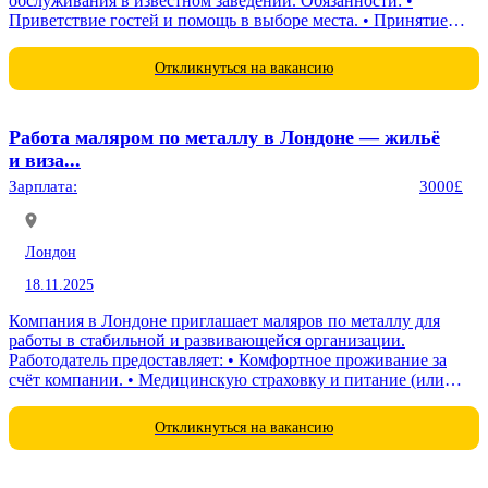
обслуживания в известном заведении. Обязанности: •
Приветствие гостей и помощь в выборе места. • Принятие
заказов и консультирование...
Откликнуться на вакансию
Работа маляром по металлу в Лондоне — жильё
и виза...
Зарплата:
3000£
Лондон
18.11.2025
Компания в Лондоне приглашает маляров по металлу для
работы в стабильной и развивающейся организации.
Работодатель предоставляет: • Комфортное проживание за
счёт компании. • Медицинскую страховку и питание (или
компенсацию). • Своевременные выплаты — 2...
Откликнуться на вакансию