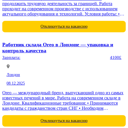
продолжить трудовую деятельность за границей. Работа
проходит на современном производстве с использованием
актуального оборудования и технологий. Условия работы: •
стабильная занятость на длительный срок • вахтовый метод
работы •...
Откликнуться на вакансию
Работник склада Oreo в Лондоне — упаковка и
контроль качества
Зарплата:
4100£
Лондон
08.12.2025
Oreo — международный бренд, выпускающий одно из самых
известных печений в мире. Работа на современном складе в
Лондоне. Квалификационные требования: • Принимаются
кандидаты с гражданством стран СНГ • Необходим
действующий...
Откликнуться на вакансию