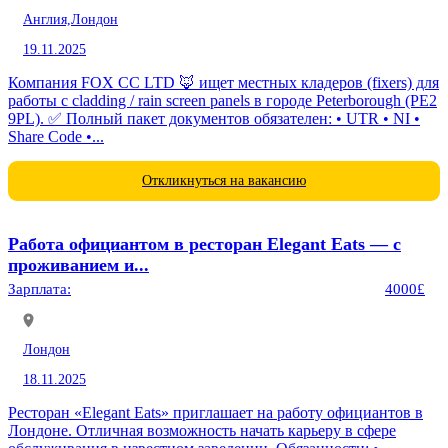
Англия,
Лондон
19.11.2025
Компания FOX CC LTD 🦊 ищет местных кладеров (fixers) для
работы с cladding / rain screen panels в городе Peterborough (PE2
9PL). ✅ Полный пакет документов обязателен: • UTR • NI •
Share Code •...
Откликнуться на вакансию
Работа официантом в ресторан Elegant Eats — с
проживанием и...
Зарплата:
4000£
Лондон
18.11.2025
Ресторан «Elegant Eats» приглашает на работу официантов в
Лондоне. Отличная возможность начать карьеру в сфере