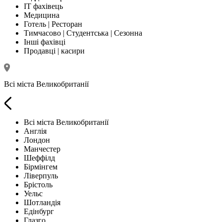
IT фахівець
Медицина
Готель | Ресторан
Тимчасово | Студентська | Сезонна
Інші фахівці
Продавці | касири
Всі міста Великобританії
Всі міста Великобританії
Англія
Лондон
Манчестер
Шеффілд
Бірмінгем
Ліверпуль
Брістоль
Уельс
Шотландія
Едінбург
Глазго