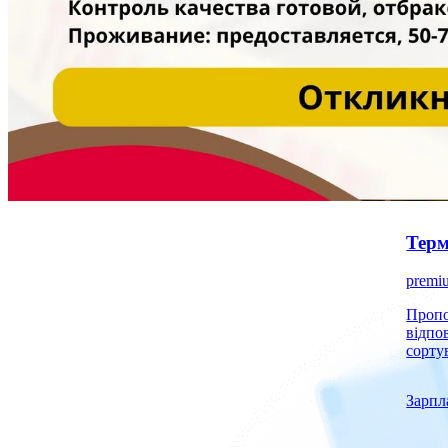
Терм
premi
Пропонуємо роб
відпо
сорту
Зарпл