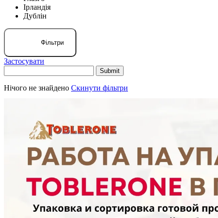
Ірландія
Дублін
Фільтри
Застосувати
Нічого не знайдено
Скинути фільтри