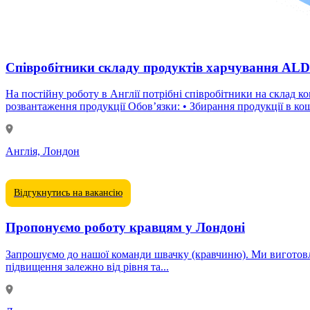
Співробітники складу продуктів харчування ALD
На постійну роботу в Англії потрібні співробітники на склад компанії ALDI. Основні завдання: • Пакування продукції • Сортування товарів • Робот
розвантаження продукції Обов’язки: • Збирання про
Англія, Лондон
Відгукнутись на вакансію
Пропонуємо роботу кравцям у Лондоні
Запрошуємо до нашої команди швачку (кравчиню). Ми виготовляємо
підвищення залежно від рівня та...