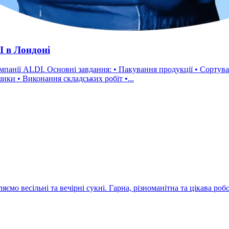
I в Лондоні
а зі сканером • Завантаження та
дукції в кошики • Виконання складських робіт •...
 весільні та вечірні сукні. Гарна, різноманітна та цікава робот