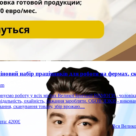
іновий набір працівників для роботи на фермах, ск
um
оту у всіх містах Великої Британії ВИМОГИ - чоловіки, жінки, подружні пари; - 18–60 років; - комунікабельність,
відальність, охайність, бажання заробляти. ОБОВ’ЯЗКИ - виконан
вання, сканування товару, збір врожаю....
ата:
4200£
Вся Велик